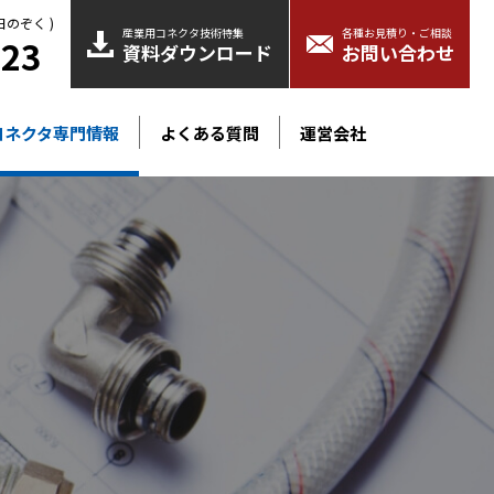
日のぞく )
産業用コネクタ技術特集
各種お見積り・ご相談
523
資料ダウンロード
お問い合わせ
コネクタ専門情報
よくある質問
運営会社
クタ
高電圧コネクタ
ャー
産業用スイッチ
一覧を見る
一覧を見る
速伝送（通信）コネクタ
プリング
化学
航空宇宙
一覧を見る