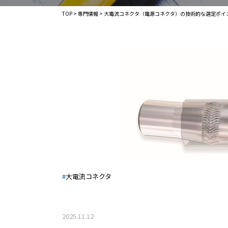
TOP
>
専門情報
>
大電流コネクタ（電源コネクタ）の技術的な選定ポイ
工場の省
課題から選ぶ
通電効率
作業効率
作業者の
#
大電流コネクタ
2025.11.12