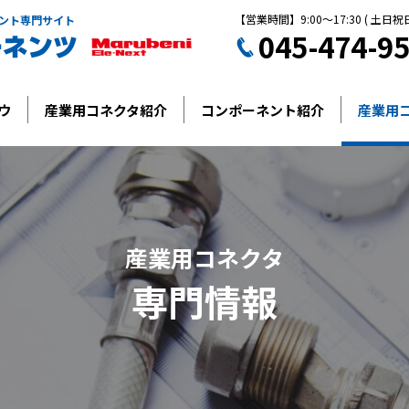
【営業時間】9:00～17:30 ( 土日祝
ント専門サイト
045-474-9
ウ
産業用コネクタ紹介
コンポーネント紹介
産業用
ネクタ
複合コネクタ
防水コネクタ
真空用コネ
ブル
ケーブルエントリシステム
ホース
ツールチェンジ
ネクタ
熱電対コネクタ
自動車(車載)コネクタ
高
産業用コネクタ
体
感震ユニット
耐放射線カメラ
Wi-Fi HaLow
リング
水中コネクタ
カップリング
マルチカッ
専門情報
電池
半導体
鉄鋼
電気設備
食品