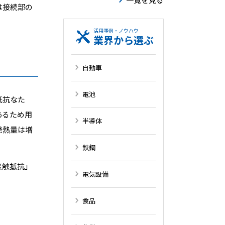
は接続部の
活用事例・ノウハウ
業界から選ぶ
自動車
電池
抵抗なた
あるため用
半導体
発熱量は増
鉄鋼
接触抵抗」
電気設備
食品