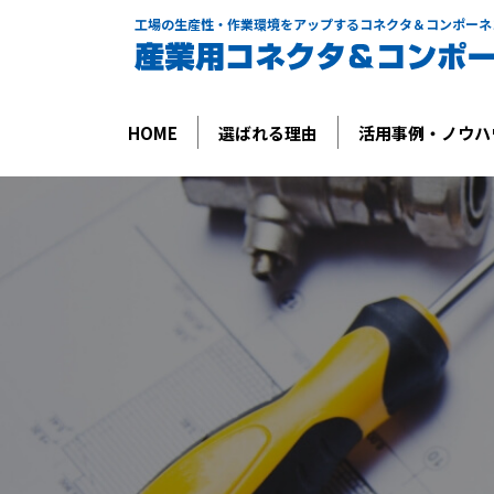
工場の生産性・作業環境をアップするコネクタ＆コンポーネ
HOME
選ばれる理由
活用事例・ノウハ
大電流コ
製品から選ぶ
製品の種類を選ぶ
ケー
超小型コ
半導
スリップ
業界から選ぶ
自動車
その他