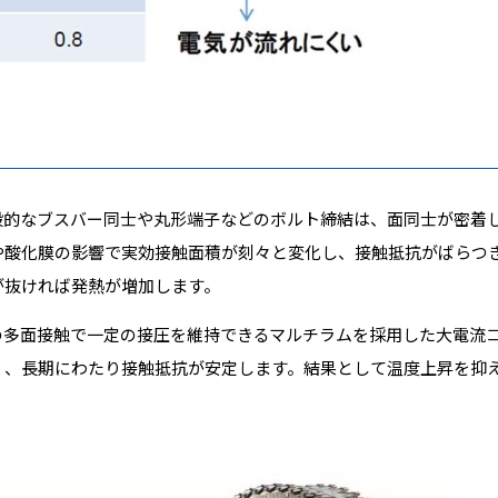
般的なブスバー同士や丸形端子などのボルト締結は、面同士が密着
や酸化膜の影響で実効接触面積が刻々と変化し、接触抵抗がばらつ
が抜ければ発熱が増加します。
の多面接触で一定の接圧を維持できるマルチラムを採用した大電流
く、長期にわたり接触抵抗が安定します。結果として温度上昇を抑